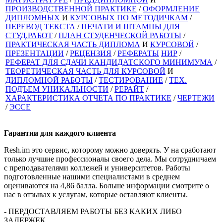
ПРОИЗВОДСТВЕННОЙ ПРАКТИКЕ
/
ОФОРМЛЕНИЕ
ДИПЛОМНЫХ
И
КУРСОВЫХ ПО МЕТОДИЧКАМ
/
ПЕРЕВОД ТЕКСТА
/
ПЕЧАТИ И ШТАМПЫ ДЛЯ
СТУД.РАБОТ
/
ПЛАН СТУДЕНЧЕСКОЙ РАБОТЫ
/
ПРАКТИЧЕСКАЯ ЧАСТЬ ДИПЛОМА
И
КУРСОВОЙ
/
ПРЕЗЕНТАЦИИ
/
РЕЦЕНЗИЯ
/
РЕФЕРАТЫ
НИР
/
РЕФЕРАТ ДЛЯ СДАЧИ КАНДИДАТСКОГО МИНИМУМА
/
ТЕОРЕТИЧЕСКАЯ ЧАСТЬ ДЛЯ КУРСОВОЙ
И
ДИПЛОМНОЙ РАБОТЫ
/
ТЕСТИРОВАНИЕ
/
ТЕХ.
ПОДЪЕМ УНИКАЛЬНОСТИ
/
РЕРАЙТ
/
ХАРАКТЕРИСТИКА ОТЧЕТА ПО ПРАКТИКЕ
/
ЧЕРТЕЖИ
/
ЭССЕ
Гарантии для
каждого клиента
Resh.im это сервис, которому можно доверять. У на сработают
только лучшие профессионалы своего дела. Мы сотрудничаем
с преподавателями коллежей и университетов. Работы
подготовленные нашими специалистами в среднем
оцениваются на 4,86 балла. Больше информации смотрите о
нас в отзывах к услугам, которые оставляют клиенты.
- ПЕРДОСТАВЛЯЕМ РАБОТЫ БЕЗ КАКИХ ЛИБО
ЗАДЕРЖЕК