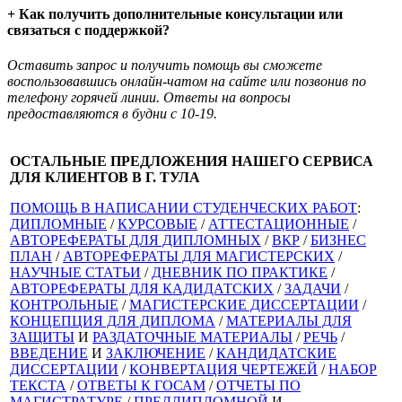
+ Как получить дополнительные консультации или
связаться с поддержкой?
Оставить запрос и получить помощь вы сможете
воспользовавшись онлайн-чатом на сайте или позвонив по
телефону горячей линии. Ответы на вопросы
предоставляются в будни с 10-19.
ОСТАЛЬНЫЕ ПРЕДЛОЖЕНИЯ НАШЕГО СЕРВИСА
ДЛЯ КЛИЕНТОВ В Г. ТУЛА
ПОМОЩЬ В НАПИСАНИИ СТУДЕНЧЕСКИХ РАБОТ
:
ДИПЛОМНЫЕ
/
КУРСОВЫЕ
/
АТТЕСТАЦИОННЫЕ
/
АВТОРЕФЕРАТЫ ДЛЯ ДИПЛОМНЫХ
/
ВКР
/
БИЗНЕС
ПЛАН
/
АВТОРЕФЕРАТЫ ДЛЯ МАГИСТЕРСКИХ
/
НАУЧНЫЕ СТАТЬИ
/
ДНЕВНИК ПО ПРАКТИКЕ
/
АВТОРЕФЕРАТЫ ДЛЯ КАДИДАТСКИХ
/
ЗАДАЧИ
/
КОНТРОЛЬНЫЕ
/
МАГИСТЕРСКИЕ ДИССЕРТАЦИИ
/
КОНЦЕПЦИЯ ДЛЯ ДИПЛОМА
/
МАТЕРИАЛЫ ДЛЯ
ЗАЩИТЫ
И
РАЗДАТОЧНЫЕ МАТЕРИАЛЫ
/
РЕЧЬ
/
ВВЕДЕНИЕ
И
ЗАКЛЮЧЕНИЕ
/
КАНДИДАТСКИЕ
ДИССЕРТАЦИИ
/
КОНВЕРТАЦИЯ ЧЕРТЕЖЕЙ
/
НАБОР
ТЕКСТА
/
ОТВЕТЫ К ГОСАМ
/
ОТЧЕТЫ ПО
МАГИСТРАТУРЕ
/
ПРЕДДИПЛОМНОЙ
И