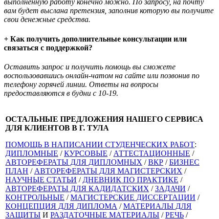
выполненную работу конечно можно. По запросу, на почту
вам будет выслана претензия, заполнив которую вы получите
свои денежные средства.
+ Как получить дополнительные консультации или
связаться с поддержкой?
Оставить запрос и получить помощь вы сможете
воспользовавшись онлайн-чатом на сайте или позвонив по
телефону горячей линии. Ответы на вопросы
предоставляются в будни с 10-19.
ОСТАЛЬНЫЕ ПРЕДЛОЖЕНИЯ НАШЕГО СЕРВИСА
ДЛЯ КЛИЕНТОВ В Г. ТУЛА
ПОМОЩЬ В НАПИСАНИИ СТУДЕНЧЕСКИХ РАБОТ
:
ДИПЛОМНЫЕ
/
КУРСОВЫЕ
/
АТТЕСТАЦИОННЫЕ
/
АВТОРЕФЕРАТЫ ДЛЯ ДИПЛОМНЫХ
/
ВКР
/
БИЗНЕС
ПЛАН
/
АВТОРЕФЕРАТЫ ДЛЯ МАГИСТЕРСКИХ
/
НАУЧНЫЕ СТАТЬИ
/
ДНЕВНИК ПО ПРАКТИКЕ
/
АВТОРЕФЕРАТЫ ДЛЯ КАДИДАТСКИХ
/
ЗАДАЧИ
/
КОНТРОЛЬНЫЕ
/
МАГИСТЕРСКИЕ ДИССЕРТАЦИИ
/
КОНЦЕПЦИЯ ДЛЯ ДИПЛОМА
/
МАТЕРИАЛЫ ДЛЯ
ЗАЩИТЫ
И
РАЗДАТОЧНЫЕ МАТЕРИАЛЫ
/
РЕЧЬ
/