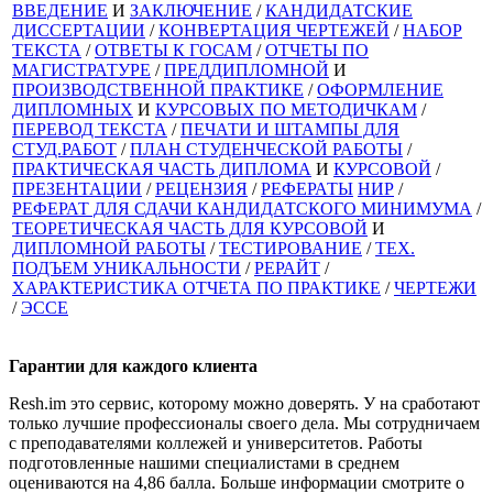
ВВЕДЕНИЕ
И
ЗАКЛЮЧЕНИЕ
/
КАНДИДАТСКИЕ
ДИССЕРТАЦИИ
/
КОНВЕРТАЦИЯ ЧЕРТЕЖЕЙ
/
НАБОР
ТЕКСТА
/
ОТВЕТЫ К ГОСАМ
/
ОТЧЕТЫ ПО
МАГИСТРАТУРЕ
/
ПРЕДДИПЛОМНОЙ
И
ПРОИЗВОДСТВЕННОЙ ПРАКТИКЕ
/
ОФОРМЛЕНИЕ
ДИПЛОМНЫХ
И
КУРСОВЫХ ПО МЕТОДИЧКАМ
/
ПЕРЕВОД ТЕКСТА
/
ПЕЧАТИ И ШТАМПЫ ДЛЯ
СТУД.РАБОТ
/
ПЛАН СТУДЕНЧЕСКОЙ РАБОТЫ
/
ПРАКТИЧЕСКАЯ ЧАСТЬ ДИПЛОМА
И
КУРСОВОЙ
/
ПРЕЗЕНТАЦИИ
/
РЕЦЕНЗИЯ
/
РЕФЕРАТЫ
НИР
/
РЕФЕРАТ ДЛЯ СДАЧИ КАНДИДАТСКОГО МИНИМУМА
/
ТЕОРЕТИЧЕСКАЯ ЧАСТЬ ДЛЯ КУРСОВОЙ
И
ДИПЛОМНОЙ РАБОТЫ
/
ТЕСТИРОВАНИЕ
/
ТЕХ.
ПОДЪЕМ УНИКАЛЬНОСТИ
/
РЕРАЙТ
/
ХАРАКТЕРИСТИКА ОТЧЕТА ПО ПРАКТИКЕ
/
ЧЕРТЕЖИ
/
ЭССЕ
Гарантии для
каждого клиента
Resh.im это сервис, которому можно доверять. У на сработают
только лучшие профессионалы своего дела. Мы сотрудничаем
с преподавателями коллежей и университетов. Работы
подготовленные нашими специалистами в среднем
оцениваются на 4,86 балла. Больше информации смотрите о