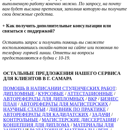
выполненную работу конечно можно. По запросу, на почту
вам будет выслана претензия, заполнив которую вы получите
свои денежные средства.
+ Как получить дополнительные консультации или
связаться с поддержкой?
Оставить запрос и получить помощь вы сможете
воспользовавшись онлайн-чатом на сайте или позвонив по
телефону горячей линии. Ответы на вопросы
предоставляются в будни с 10-19.
ОСТАЛЬНЫЕ ПРЕДЛОЖЕНИЯ НАШЕГО СЕРВИСА
ДЛЯ КЛИЕНТОВ В Г. САМАРА
ПОМОЩЬ В НАПИСАНИИ СТУДЕНЧЕСКИХ РАБОТ
:
ДИПЛОМНЫЕ
/
КУРСОВЫЕ
/
АТТЕСТАЦИОННЫЕ
/
АВТОРЕФЕРАТЫ ДЛЯ ДИПЛОМНЫХ
/
ВКР
/
БИЗНЕС
ПЛАН
/
АВТОРЕФЕРАТЫ ДЛЯ МАГИСТЕРСКИХ
/
НАУЧНЫЕ СТАТЬИ
/
ДНЕВНИК ПО ПРАКТИКЕ
/
АВТОРЕФЕРАТЫ ДЛЯ КАДИДАТСКИХ
/
ЗАДАЧИ
/
КОНТРОЛЬНЫЕ
/
МАГИСТЕРСКИЕ ДИССЕРТАЦИИ
/
КОНЦЕПЦИЯ ДЛЯ ДИПЛОМА
/
МАТЕРИАЛЫ ДЛЯ