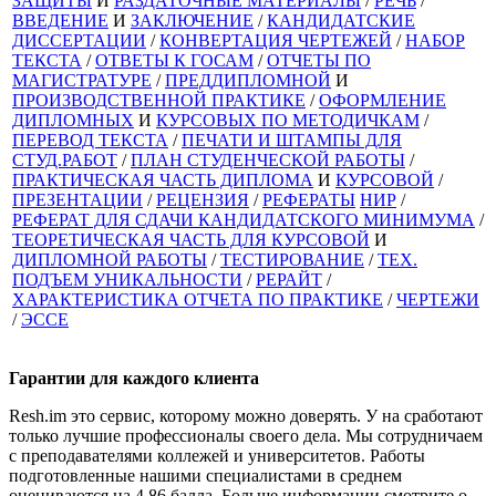
ЗАЩИТЫ
И
РАЗДАТОЧНЫЕ МАТЕРИАЛЫ
/
РЕЧЬ
/
ВВЕДЕНИЕ
И
ЗАКЛЮЧЕНИЕ
/
КАНДИДАТСКИЕ
ДИССЕРТАЦИИ
/
КОНВЕРТАЦИЯ ЧЕРТЕЖЕЙ
/
НАБОР
ТЕКСТА
/
ОТВЕТЫ К ГОСАМ
/
ОТЧЕТЫ ПО
МАГИСТРАТУРЕ
/
ПРЕДДИПЛОМНОЙ
И
ПРОИЗВОДСТВЕННОЙ ПРАКТИКЕ
/
ОФОРМЛЕНИЕ
ДИПЛОМНЫХ
И
КУРСОВЫХ ПО МЕТОДИЧКАМ
/
ПЕРЕВОД ТЕКСТА
/
ПЕЧАТИ И ШТАМПЫ ДЛЯ
СТУД.РАБОТ
/
ПЛАН СТУДЕНЧЕСКОЙ РАБОТЫ
/
ПРАКТИЧЕСКАЯ ЧАСТЬ ДИПЛОМА
И
КУРСОВОЙ
/
ПРЕЗЕНТАЦИИ
/
РЕЦЕНЗИЯ
/
РЕФЕРАТЫ
НИР
/
РЕФЕРАТ ДЛЯ СДАЧИ КАНДИДАТСКОГО МИНИМУМА
/
ТЕОРЕТИЧЕСКАЯ ЧАСТЬ ДЛЯ КУРСОВОЙ
И
ДИПЛОМНОЙ РАБОТЫ
/
ТЕСТИРОВАНИЕ
/
ТЕХ.
ПОДЪЕМ УНИКАЛЬНОСТИ
/
РЕРАЙТ
/
ХАРАКТЕРИСТИКА ОТЧЕТА ПО ПРАКТИКЕ
/
ЧЕРТЕЖИ
/
ЭССЕ
Гарантии для
каждого клиента
Resh.im это сервис, которому можно доверять. У на сработают
только лучшие профессионалы своего дела. Мы сотрудничаем
с преподавателями коллежей и университетов. Работы
подготовленные нашими специалистами в среднем
оцениваются на 4,86 балла. Больше информации смотрите о