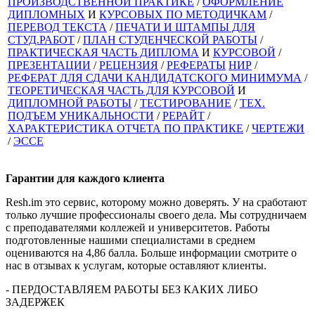
ПРОИЗВОДСТВЕННОЙ ПРАКТИКЕ
/
ОФОРМЛЕНИЕ
ДИПЛОМНЫХ
И
КУРСОВЫХ ПО МЕТОДИЧКАМ
/
ПЕРЕВОД ТЕКСТА
/
ПЕЧАТИ И ШТАМПЫ ДЛЯ
СТУД.РАБОТ
/
ПЛАН СТУДЕНЧЕСКОЙ РАБОТЫ
/
ПРАКТИЧЕСКАЯ ЧАСТЬ ДИПЛОМА
И
КУРСОВОЙ
/
ПРЕЗЕНТАЦИИ
/
РЕЦЕНЗИЯ
/
РЕФЕРАТЫ
НИР
/
РЕФЕРАТ ДЛЯ СДАЧИ КАНДИДАТСКОГО МИНИМУМА
/
ТЕОРЕТИЧЕСКАЯ ЧАСТЬ ДЛЯ КУРСОВОЙ
И
ДИПЛОМНОЙ РАБОТЫ
/
ТЕСТИРОВАНИЕ
/
ТЕХ.
ПОДЪЕМ УНИКАЛЬНОСТИ
/
РЕРАЙТ
/
ХАРАКТЕРИСТИКА ОТЧЕТА ПО ПРАКТИКЕ
/
ЧЕРТЕЖИ
/
ЭССЕ
Гарантии для
каждого клиента
Resh.im это сервис, которому можно доверять. У на сработают
только лучшие профессионалы своего дела. Мы сотрудничаем
с преподавателями коллежей и университетов. Работы
подготовленные нашими специалистами в среднем
оцениваются на 4,86 балла. Больше информации смотрите о
нас в отзывах к услугам, которые оставляют клиенты.
- ПЕРДОСТАВЛЯЕМ РАБОТЫ БЕЗ КАКИХ ЛИБО
ЗАДЕРЖЕК