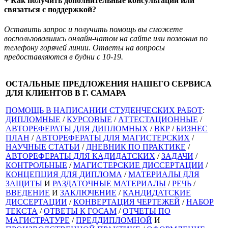
+ Как получить дополнительные консультации или
связаться с поддержкой?
Оставить запрос и получить помощь вы сможете
воспользовавшись онлайн-чатом на сайте или позвонив по
телефону горячей линии. Ответы на вопросы
предоставляются в будни с 10-19.
ОСТАЛЬНЫЕ ПРЕДЛОЖЕНИЯ НАШЕГО СЕРВИСА
ДЛЯ КЛИЕНТОВ В Г. САМАРА
ПОМОЩЬ В НАПИСАНИИ СТУДЕНЧЕСКИХ РАБОТ
:
ДИПЛОМНЫЕ
/
КУРСОВЫЕ
/
АТТЕСТАЦИОННЫЕ
/
АВТОРЕФЕРАТЫ ДЛЯ ДИПЛОМНЫХ
/
ВКР
/
БИЗНЕС
ПЛАН
/
АВТОРЕФЕРАТЫ ДЛЯ МАГИСТЕРСКИХ
/
НАУЧНЫЕ СТАТЬИ
/
ДНЕВНИК ПО ПРАКТИКЕ
/
АВТОРЕФЕРАТЫ ДЛЯ КАДИДАТСКИХ
/
ЗАДАЧИ
/
КОНТРОЛЬНЫЕ
/
МАГИСТЕРСКИЕ ДИССЕРТАЦИИ
/
КОНЦЕПЦИЯ ДЛЯ ДИПЛОМА
/
МАТЕРИАЛЫ ДЛЯ
ЗАЩИТЫ
И
РАЗДАТОЧНЫЕ МАТЕРИАЛЫ
/
РЕЧЬ
/
ВВЕДЕНИЕ
И
ЗАКЛЮЧЕНИЕ
/
КАНДИДАТСКИЕ
ДИССЕРТАЦИИ
/
КОНВЕРТАЦИЯ ЧЕРТЕЖЕЙ
/
НАБОР
ТЕКСТА
/
ОТВЕТЫ К ГОСАМ
/
ОТЧЕТЫ ПО
МАГИСТРАТУРЕ
/
ПРЕДДИПЛОМНОЙ
И