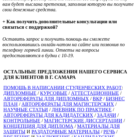
вам будет выслана претензия, заполнив которую вы получите
свои денежные средства.
+ Как получить дополнительные консультации или
связаться с поддержкой?
Оставить запрос и получить помощь вы сможете
воспользовавшись онлайн-чатом на сайте или позвонив по
телефону горячей линии. Ответы на вопросы
предоставляются в будни с 10-19.
ОСТАЛЬНЫЕ ПРЕДЛОЖЕНИЯ НАШЕГО СЕРВИСА
ДЛЯ КЛИЕНТОВ В Г. САМАРА
ПОМОЩЬ В НАПИСАНИИ СТУДЕНЧЕСКИХ РАБОТ
:
ДИПЛОМНЫЕ
/
КУРСОВЫЕ
/
АТТЕСТАЦИОННЫЕ
/
АВТОРЕФЕРАТЫ ДЛЯ ДИПЛОМНЫХ
/
ВКР
/
БИЗНЕС
ПЛАН
/
АВТОРЕФЕРАТЫ ДЛЯ МАГИСТЕРСКИХ
/
НАУЧНЫЕ СТАТЬИ
/
ДНЕВНИК ПО ПРАКТИКЕ
/
АВТОРЕФЕРАТЫ ДЛЯ КАДИДАТСКИХ
/
ЗАДАЧИ
/
КОНТРОЛЬНЫЕ
/
МАГИСТЕРСКИЕ ДИССЕРТАЦИИ
/
КОНЦЕПЦИЯ ДЛЯ ДИПЛОМА
/
МАТЕРИАЛЫ ДЛЯ
ЗАЩИТЫ
И
РАЗДАТОЧНЫЕ МАТЕРИАЛЫ
/
РЕЧЬ
/