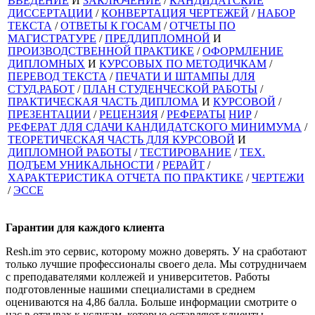
ВВЕДЕНИЕ
И
ЗАКЛЮЧЕНИЕ
/
КАНДИДАТСКИЕ
ДИССЕРТАЦИИ
/
КОНВЕРТАЦИЯ ЧЕРТЕЖЕЙ
/
НАБОР
ТЕКСТА
/
ОТВЕТЫ К ГОСАМ
/
ОТЧЕТЫ ПО
МАГИСТРАТУРЕ
/
ПРЕДДИПЛОМНОЙ
И
ПРОИЗВОДСТВЕННОЙ ПРАКТИКЕ
/
ОФОРМЛЕНИЕ
ДИПЛОМНЫХ
И
КУРСОВЫХ ПО МЕТОДИЧКАМ
/
ПЕРЕВОД ТЕКСТА
/
ПЕЧАТИ И ШТАМПЫ ДЛЯ
СТУД.РАБОТ
/
ПЛАН СТУДЕНЧЕСКОЙ РАБОТЫ
/
ПРАКТИЧЕСКАЯ ЧАСТЬ ДИПЛОМА
И
КУРСОВОЙ
/
ПРЕЗЕНТАЦИИ
/
РЕЦЕНЗИЯ
/
РЕФЕРАТЫ
НИР
/
РЕФЕРАТ ДЛЯ СДАЧИ КАНДИДАТСКОГО МИНИМУМА
/
ТЕОРЕТИЧЕСКАЯ ЧАСТЬ ДЛЯ КУРСОВОЙ
И
ДИПЛОМНОЙ РАБОТЫ
/
ТЕСТИРОВАНИЕ
/
ТЕХ.
ПОДЪЕМ УНИКАЛЬНОСТИ
/
РЕРАЙТ
/
ХАРАКТЕРИСТИКА ОТЧЕТА ПО ПРАКТИКЕ
/
ЧЕРТЕЖИ
/
ЭССЕ
Гарантии для
каждого клиента
Resh.im это сервис, которому можно доверять. У на сработают
только лучшие профессионалы своего дела. Мы сотрудничаем
с преподавателями коллежей и университетов. Работы
подготовленные нашими специалистами в среднем
оцениваются на 4,86 балла. Больше информации смотрите о
нас в отзывах к услугам, которые оставляют клиенты.