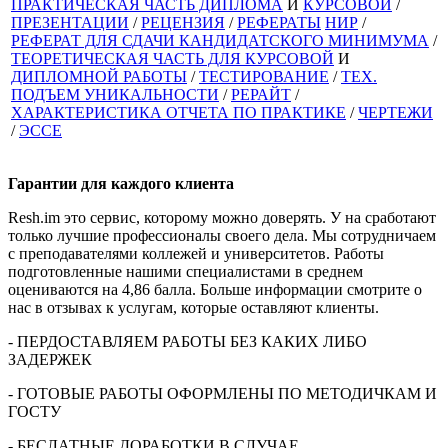
ПРАКТИЧЕСКАЯ ЧАСТЬ ДИПЛОМА
И
КУРСОВОЙ
/
ПРЕЗЕНТАЦИИ
/
РЕЦЕНЗИЯ
/
РЕФЕРАТЫ
НИР
/
РЕФЕРАТ ДЛЯ СДАЧИ КАНДИДАТСКОГО МИНИМУМА
/
ТЕОРЕТИЧЕСКАЯ ЧАСТЬ ДЛЯ КУРСОВОЙ
И
ДИПЛОМНОЙ РАБОТЫ
/
ТЕСТИРОВАНИЕ
/
ТЕХ.
ПОДЪЕМ УНИКАЛЬНОСТИ
/
РЕРАЙТ
/
ХАРАКТЕРИСТИКА ОТЧЕТА ПО ПРАКТИКЕ
/
ЧЕРТЕЖИ
/
ЭССЕ
Гарантии для
каждого клиента
Resh.im это сервис, которому можно доверять. У на сработают
только лучшие профессионалы своего дела. Мы сотрудничаем
с преподавателями коллежей и университетов. Работы
подготовленные нашими специалистами в среднем
оцениваются на 4,86 балла. Больше информации смотрите о
нас в отзывах к услугам, которые оставляют клиенты.
- ПЕРДОСТАВЛЯЕМ РАБОТЫ БЕЗ КАКИХ ЛИБО
ЗАДЕРЖЕК
- ГОТОВЫЕ РАБОТЫ ОФОРМЛЕНЫ ПО МЕТОДИЧКАМ И
ГОСТУ
- БЕСЛАТНЫЕ ДОРАБОТКИ В СЛУЧАЕ