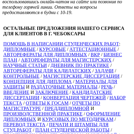
воспользовавшись онлайн-чатом на сайте или позвонив по
телефону горячей линии. Ответы на вопросы
предоставляются в будни с 10-19.
ОСТАЛЬНЫЕ ПРЕДЛОЖЕНИЯ НАШЕГО СЕРВИСА
ДЛЯ КЛИЕНТОВ В Г. ЧЕБОКСАРЫ
ПОМОЩЬ В НАПИСАНИИ СТУДЕНЧЕСКИХ РАБОТ
:
ДИПЛОМНЫЕ
/
КУРСОВЫЕ
/
АТТЕСТАЦИОННЫЕ
/
АВТОРЕФЕРАТЫ ДЛЯ ДИПЛОМНЫХ
/
ВКР
/
БИЗНЕС
ПЛАН
/
АВТОРЕФЕРАТЫ ДЛЯ МАГИСТЕРСКИХ
/
НАУЧНЫЕ СТАТЬИ
/
ДНЕВНИК ПО ПРАКТИКЕ
/
АВТОРЕФЕРАТЫ ДЛЯ КАДИДАТСКИХ
/
ЗАДАЧИ
/
КОНТРОЛЬНЫЕ
/
МАГИСТЕРСКИЕ ДИССЕРТАЦИИ
/
КОНЦЕПЦИЯ ДЛЯ ДИПЛОМА
/
МАТЕРИАЛЫ ДЛЯ
ЗАЩИТЫ
И
РАЗДАТОЧНЫЕ МАТЕРИАЛЫ
/
РЕЧЬ
/
ВВЕДЕНИЕ
И
ЗАКЛЮЧЕНИЕ
/
КАНДИДАТСКИЕ
ДИССЕРТАЦИИ
/
КОНВЕРТАЦИЯ ЧЕРТЕЖЕЙ
/
НАБОР
ТЕКСТА
/
ОТВЕТЫ К ГОСАМ
/
ОТЧЕТЫ ПО
МАГИСТРАТУРЕ
/
ПРЕДДИПЛОМНОЙ
И
ПРОИЗВОДСТВЕННОЙ ПРАКТИКЕ
/
ОФОРМЛЕНИЕ
ДИПЛОМНЫХ
И
КУРСОВЫХ ПО МЕТОДИЧКАМ
/
ПЕРЕВОД ТЕКСТА
/
ПЕЧАТИ И ШТАМПЫ ДЛЯ
СТУД.РАБОТ
/
ПЛАН СТУДЕНЧЕСКОЙ РАБОТЫ
/