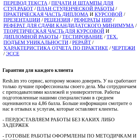
ПЕРЕВОД ТЕКСТА
/
ПЕЧАТИ И ШТАМПЫ ДЛЯ
СТУД.РАБОТ
/
ПЛАН СТУДЕНЧЕСКОЙ РАБОТЫ
/
ПРАКТИЧЕСКАЯ ЧАСТЬ ДИПЛОМА
И
КУРСОВОЙ
/
ПРЕЗЕНТАЦИИ
/
РЕЦЕНЗИЯ
/
РЕФЕРАТЫ
НИР
/
РЕФЕРАТ ДЛЯ СДАЧИ КАНДИДАТСКОГО МИНИМУМА
/
ТЕОРЕТИЧЕСКАЯ ЧАСТЬ ДЛЯ КУРСОВОЙ
И
ДИПЛОМНОЙ РАБОТЫ
/
ТЕСТИРОВАНИЕ
/
ТЕХ.
ПОДЪЕМ УНИКАЛЬНОСТИ
/
РЕРАЙТ
/
ХАРАКТЕРИСТИКА ОТЧЕТА ПО ПРАКТИКЕ
/
ЧЕРТЕЖИ
/
ЭССЕ
Гарантии для
каждого клиента
Resh.im это сервис, которому можно доверять. У на сработают
только лучшие профессионалы своего дела. Мы сотрудничаем
с преподавателями коллежей и университетов. Работы
подготовленные нашими специалистами в среднем
оцениваются на 4,86 балла. Больше информации смотрите о
нас в отзывах к услугам, которые оставляют клиенты.
- ПЕРДОСТАВЛЯЕМ РАБОТЫ БЕЗ КАКИХ ЛИБО
ЗАДЕРЖЕК
- ГОТОВЫЕ РАБОТЫ ОФОРМЛЕНЫ ПО МЕТОДИЧКАМ И