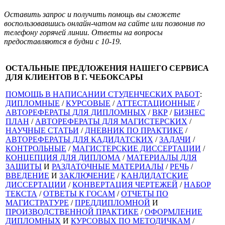
Оставить запрос и получить помощь вы сможете
воспользовавшись онлайн-чатом на сайте или позвонив по
телефону горячей линии. Ответы на вопросы
предоставляются в будни с 10-19.
ОСТАЛЬНЫЕ ПРЕДЛОЖЕНИЯ НАШЕГО СЕРВИСА
ДЛЯ КЛИЕНТОВ В Г. ЧЕБОКСАРЫ
ПОМОЩЬ В НАПИСАНИИ СТУДЕНЧЕСКИХ РАБОТ
:
ДИПЛОМНЫЕ
/
КУРСОВЫЕ
/
АТТЕСТАЦИОННЫЕ
/
АВТОРЕФЕРАТЫ ДЛЯ ДИПЛОМНЫХ
/
ВКР
/
БИЗНЕС
ПЛАН
/
АВТОРЕФЕРАТЫ ДЛЯ МАГИСТЕРСКИХ
/
НАУЧНЫЕ СТАТЬИ
/
ДНЕВНИК ПО ПРАКТИКЕ
/
АВТОРЕФЕРАТЫ ДЛЯ КАДИДАТСКИХ
/
ЗАДАЧИ
/
КОНТРОЛЬНЫЕ
/
МАГИСТЕРСКИЕ ДИССЕРТАЦИИ
/
КОНЦЕПЦИЯ ДЛЯ ДИПЛОМА
/
МАТЕРИАЛЫ ДЛЯ
ЗАЩИТЫ
И
РАЗДАТОЧНЫЕ МАТЕРИАЛЫ
/
РЕЧЬ
/
ВВЕДЕНИЕ
И
ЗАКЛЮЧЕНИЕ
/
КАНДИДАТСКИЕ
ДИССЕРТАЦИИ
/
КОНВЕРТАЦИЯ ЧЕРТЕЖЕЙ
/
НАБОР
ТЕКСТА
/
ОТВЕТЫ К ГОСАМ
/
ОТЧЕТЫ ПО
МАГИСТРАТУРЕ
/
ПРЕДДИПЛОМНОЙ
И
ПРОИЗВОДСТВЕННОЙ ПРАКТИКЕ
/
ОФОРМЛЕНИЕ
ДИПЛОМНЫХ
И
КУРСОВЫХ ПО МЕТОДИЧКАМ
/