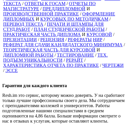
ТЕКСТА
/
ОТВЕТЫ К ГОСАМ
/
ОТЧЕТЫ ПО
МАГИСТРАТУРЕ
/
ПРЕДДИПЛОМНОЙ
И
ПРОИЗВОДСТВЕННОЙ ПРАКТИКЕ
/
ОФОРМЛЕНИЕ
ДИПЛОМНЫХ
И
КУРСОВЫХ ПО МЕТОДИЧКАМ
/
ПЕРЕВОД ТЕКСТА
/
ПЕЧАТИ И ШТАМПЫ ДЛЯ
СТУД.РАБОТ
/
ПЛАН СТУДЕНЧЕСКОЙ РАБОТЫ
/
ПРАКТИЧЕСКАЯ ЧАСТЬ ДИПЛОМА
И
КУРСОВОЙ
/
ПРЕЗЕНТАЦИИ
/
РЕЦЕНЗИЯ
/
РЕФЕРАТЫ
НИР
/
РЕФЕРАТ ДЛЯ СДАЧИ КАНДИДАТСКОГО МИНИМУМА
/
ТЕОРЕТИЧЕСКАЯ ЧАСТЬ ДЛЯ КУРСОВОЙ
И
ДИПЛОМНОЙ РАБОТЫ
/
ТЕСТИРОВАНИЕ
/
ТЕХ.
ПОДЪЕМ УНИКАЛЬНОСТИ
/
РЕРАЙТ
/
ХАРАКТЕРИСТИКА ОТЧЕТА ПО ПРАКТИКЕ
/
ЧЕРТЕЖИ
/
ЭССЕ
Гарантии для
каждого клиента
Resh.im это сервис, которому можно доверять. У на сработают
только лучшие профессионалы своего дела. Мы сотрудничаем
с преподавателями коллежей и университетов. Работы
подготовленные нашими специалистами в среднем
оцениваются на 4,86 балла. Больше информации смотрите о
нас в отзывах к услугам, которые оставляют клиенты.