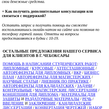
свои денежные средства.
+ Как получить дополнительные консультации или
связаться с поддержкой?
Оставить запрос и получить помощь вы сможете
воспользовавшись онлайн-чатом на сайте или позвонив по
телефону горячей линии. Ответы на вопросы
предоставляются в будни с 10-19.
ОСТАЛЬНЫЕ ПРЕДЛОЖЕНИЯ НАШЕГО СЕРВИСА
ДЛЯ КЛИЕНТОВ В Г. ЧЕБОКСАРЫ
ПОМОЩЬ В НАПИСАНИИ СТУДЕНЧЕСКИХ РАБОТ
:
ДИПЛОМНЫЕ
/
КУРСОВЫЕ
/
АТТЕСТАЦИОННЫЕ
/
АВТОРЕФЕРАТЫ ДЛЯ ДИПЛОМНЫХ
/
ВКР
/
БИЗНЕС
ПЛАН
/
АВТОРЕФЕРАТЫ ДЛЯ МАГИСТЕРСКИХ
/
НАУЧНЫЕ СТАТЬИ
/
ДНЕВНИК ПО ПРАКТИКЕ
/
АВТОРЕФЕРАТЫ ДЛЯ КАДИДАТСКИХ
/
ЗАДАЧИ
/
КОНТРОЛЬНЫЕ
/
МАГИСТЕРСКИЕ ДИССЕРТАЦИИ
/
КОНЦЕПЦИЯ ДЛЯ ДИПЛОМА
/
МАТЕРИАЛЫ ДЛЯ
ЗАЩИТЫ
И
РАЗДАТОЧНЫЕ МАТЕРИАЛЫ
/
РЕЧЬ
/
ВВЕДЕНИЕ
И
ЗАКЛЮЧЕНИЕ
/
КАНДИДАТСКИЕ
ДИССЕРТАЦИИ
/
КОНВЕРТАЦИЯ ЧЕРТЕЖЕЙ
/
НАБОР