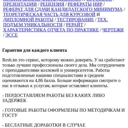
ПРЕЗЕНТАЦИИ
/
РЕЦЕНЗИЯ
/
РЕФЕРАТЫ
НИР
/
РЕФЕРАТ ДЛЯ СДАЧИ КАНДИДАТСКОГО МИНИМУМА
/
ТЕОРЕТИЧЕСКАЯ ЧАСТЬ ДЛЯ КУРСОВОЙ
И
ДИПЛОМНОЙ РАБОТЫ
/
ТЕСТИРОВАНИЕ
/
ТЕХ.
ПОДЪЕМ УНИКАЛЬНОСТИ
/
РЕРАЙТ
/
ХАРАКТЕРИСТИКА ОТЧЕТА ПО ПРАКТИКЕ
/
ЧЕРТЕЖИ
/
ЭССЕ
Гарантии для
каждого клиента
Resh.im это сервис, которому можно доверять. У на сработают
только лучшие профессионалы своего дела. Мы сотрудничаем
с преподавателями коллежей и университетов. Работы
подготовленные нашими специалистами в среднем
оцениваются на 4,86 балла. Больше информации смотрите о
нас в отзывах к услугам, которые оставляют клиенты.
- ПЕРДОСТАВЛЯЕМ РАБОТЫ БЕЗ КАКИХ ЛИБО
ЗАДЕРЖЕК
- ГОТОВЫЕ РАБОТЫ ОФОРМЛЕНЫ ПО МЕТОДИЧКАМ И
ГОСТУ
- БЕСЛАТНЫЕ ДОРАБОТКИ В СЛУЧАЕ