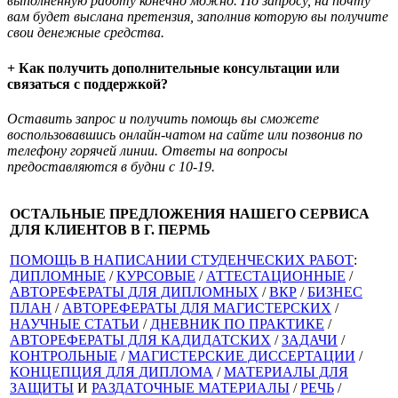
выполненную работу конечно можно. По запросу, на почту
вам будет выслана претензия, заполнив которую вы получите
свои денежные средства.
+ Как получить дополнительные консультации или
связаться с поддержкой?
Оставить запрос и получить помощь вы сможете
воспользовавшись онлайн-чатом на сайте или позвонив по
телефону горячей линии. Ответы на вопросы
предоставляются в будни с 10-19.
ОСТАЛЬНЫЕ ПРЕДЛОЖЕНИЯ НАШЕГО СЕРВИСА
ДЛЯ КЛИЕНТОВ В Г. ПЕРМЬ
ПОМОЩЬ В НАПИСАНИИ СТУДЕНЧЕСКИХ РАБОТ
:
ДИПЛОМНЫЕ
/
КУРСОВЫЕ
/
АТТЕСТАЦИОННЫЕ
/
АВТОРЕФЕРАТЫ ДЛЯ ДИПЛОМНЫХ
/
ВКР
/
БИЗНЕС
ПЛАН
/
АВТОРЕФЕРАТЫ ДЛЯ МАГИСТЕРСКИХ
/
НАУЧНЫЕ СТАТЬИ
/
ДНЕВНИК ПО ПРАКТИКЕ
/
АВТОРЕФЕРАТЫ ДЛЯ КАДИДАТСКИХ
/
ЗАДАЧИ
/
КОНТРОЛЬНЫЕ
/
МАГИСТЕРСКИЕ ДИССЕРТАЦИИ
/
КОНЦЕПЦИЯ ДЛЯ ДИПЛОМА
/
МАТЕРИАЛЫ ДЛЯ
ЗАЩИТЫ
И
РАЗДАТОЧНЫЕ МАТЕРИАЛЫ
/
РЕЧЬ
/