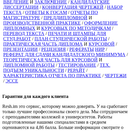
ВВЕДЕНИЕ
И
ЗАКЛЮЧЕНИЕ
/
КАНДИДАТСКИЕ
ДИССЕРТАЦИИ
/
КОНВЕРТАЦИЯ ЧЕРТЕЖЕЙ
/
НАБОР
ТЕКСТА
/
ОТВЕТЫ К ГОСАМ
/
ОТЧЕТЫ ПО
МАГИСТРАТУРЕ
/
ПРЕДДИПЛОМНОЙ
И
ПРОИЗВОДСТВЕННОЙ ПРАКТИКЕ
/
ОФОРМЛЕНИЕ
ДИПЛОМНЫХ
И
КУРСОВЫХ ПО МЕТОДИЧКАМ
/
ПЕРЕВОД ТЕКСТА
/
ПЕЧАТИ И ШТАМПЫ ДЛЯ
СТУД.РАБОТ
/
ПЛАН СТУДЕНЧЕСКОЙ РАБОТЫ
/
ПРАКТИЧЕСКАЯ ЧАСТЬ ДИПЛОМА
И
КУРСОВОЙ
/
ПРЕЗЕНТАЦИИ
/
РЕЦЕНЗИЯ
/
РЕФЕРАТЫ
НИР
/
РЕФЕРАТ ДЛЯ СДАЧИ КАНДИДАТСКОГО МИНИМУМА
/
ТЕОРЕТИЧЕСКАЯ ЧАСТЬ ДЛЯ КУРСОВОЙ
И
ДИПЛОМНОЙ РАБОТЫ
/
ТЕСТИРОВАНИЕ
/
ТЕХ.
ПОДЪЕМ УНИКАЛЬНОСТИ
/
РЕРАЙТ
/
ХАРАКТЕРИСТИКА ОТЧЕТА ПО ПРАКТИКЕ
/
ЧЕРТЕЖИ
/
ЭССЕ
Гарантии для
каждого клиента
Resh.im это сервис, которому можно доверять. У на сработают
только лучшие профессионалы своего дела. Мы сотрудничаем
с преподавателями коллежей и университетов. Работы
подготовленные нашими специалистами в среднем
оцениваются на 4,86 балла. Больше информации смотрите о