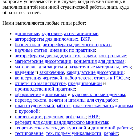
вопросам успеваемости и в случае, когда нужна помощь в
выполнении той или иной студенческой работы, знать куда
обратиться за ней.
Нами выполняются любые типы работ:
дипломные
,
курсовые
,
аттестационные
;
авторефераты для дипломных
,
ВКР
,
бизнес план
,
авторефераты для магистерских
;
научные статьи
,
дневник по практике
;
авторефераты для кадидатских
,
задачи
,
контрольные
;
магистерские диссертации
,
концепция для диплома
;
материалы для защиты
и
раздаточные материалы
,
речь
;
введение
и
заключение
,
кандидатские диссертации
;
конвертация чертежей
,
набор текста
,
ответы к ГОСам
;
отчеты по магистратуре
,
преддипломной
и
производственной практике
;
оформление дипломных
и
курсовых по методичкам
;
перевод текста
,
печати и штампы для студ.работ
;
план студенческой работы
,
практическая часть диплома
и
курсовой
;
презентации
,
рецензия
,
рефераты
;
НИР
;
реферат для сдачи кандидатского минимума
;
теоретическая часть для курсовой
и
дипломной работы
;
тестирование
,
тех. подъем уникальности
,
рерайт
;