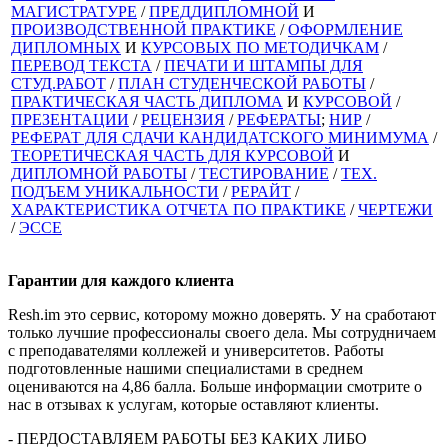
МАГИСТРАТУРЕ
/
ПРЕДДИПЛОМНОЙ
И
ПРОИЗВОДСТВЕННОЙ ПРАКТИКЕ
/
ОФОРМЛЕНИЕ
ДИПЛОМНЫХ
И
КУРСОВЫХ ПО МЕТОДИЧКАМ
/
ПЕРЕВОД ТЕКСТА
/
ПЕЧАТИ И ШТАМПЫ ДЛЯ
СТУД.РАБОТ
/
ПЛАН СТУДЕНЧЕСКОЙ РАБОТЫ
/
ПРАКТИЧЕСКАЯ ЧАСТЬ ДИПЛОМА
И
КУРСОВОЙ
/
ПРЕЗЕНТАЦИИ
/
РЕЦЕНЗИЯ
/
РЕФЕРАТЫ
;
НИР
/
РЕФЕРАТ ДЛЯ СДАЧИ КАНДИДАТСКОГО МИНИМУМА
/
ТЕОРЕТИЧЕСКАЯ ЧАСТЬ ДЛЯ КУРСОВОЙ
И
ДИПЛОМНОЙ РАБОТЫ
/
ТЕСТИРОВАНИЕ
/
ТЕХ.
ПОДЪЕМ УНИКАЛЬНОСТИ
/
РЕРАЙТ
/
ХАРАКТЕРИСТИКА ОТЧЕТА ПО ПРАКТИКЕ
/
ЧЕРТЕЖИ
/
ЭССЕ
Гарантии для
каждого клиента
Resh.im это сервис, которому можно доверять. У на сработают
только лучшие профессионалы своего дела. Мы сотрудничаем
с преподавателями коллежей и университетов. Работы
подготовленные нашими специалистами в среднем
оцениваются на 4,86 балла. Больше информации смотрите о
нас в отзывах к услугам, которые оставляют клиенты.
- ПЕРДОСТАВЛЯЕМ РАБОТЫ БЕЗ КАКИХ ЛИБО