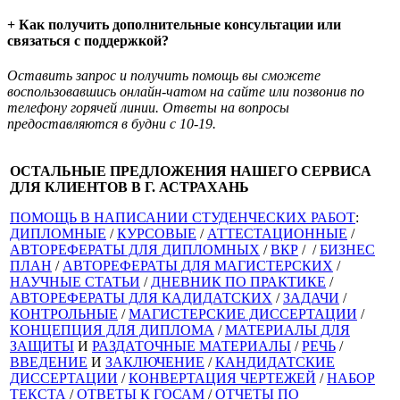
+ Как получить дополнительные консультации или
связаться с поддержкой?
Оставить запрос и получить помощь вы сможете
воспользовавшись онлайн-чатом на сайте или позвонив по
телефону горячей линии. Ответы на вопросы
предоставляются в будни с 10-19.
ОСТАЛЬНЫЕ ПРЕДЛОЖЕНИЯ НАШЕГО СЕРВИСА
ДЛЯ КЛИЕНТОВ В Г. АСТРАХАНЬ
ПОМОЩЬ В НАПИСАНИИ СТУДЕНЧЕСКИХ РАБОТ
:
ДИПЛОМНЫЕ
/
КУРСОВЫЕ
/
АТТЕСТАЦИОННЫЕ
/
АВТОРЕФЕРАТЫ ДЛЯ ДИПЛОМНЫХ
/
ВКР
/ /
БИЗНЕС
ПЛАН
/
АВТОРЕФЕРАТЫ ДЛЯ МАГИСТЕРСКИХ
/
НАУЧНЫЕ СТАТЬИ
/
ДНЕВНИК ПО ПРАКТИКЕ
/
АВТОРЕФЕРАТЫ ДЛЯ КАДИДАТСКИХ
/
ЗАДАЧИ
/
КОНТРОЛЬНЫЕ
/
МАГИСТЕРСКИЕ ДИССЕРТАЦИИ
/
КОНЦЕПЦИЯ ДЛЯ ДИПЛОМА
/
МАТЕРИАЛЫ ДЛЯ
ЗАЩИТЫ
И
РАЗДАТОЧНЫЕ МАТЕРИАЛЫ
/
РЕЧЬ
/
ВВЕДЕНИЕ
И
ЗАКЛЮЧЕНИЕ
/
КАНДИДАТСКИЕ
ДИССЕРТАЦИИ
/
КОНВЕРТАЦИЯ ЧЕРТЕЖЕЙ
/
НАБОР
ТЕКСТА
/
ОТВЕТЫ К ГОСАМ
/
ОТЧЕТЫ ПО