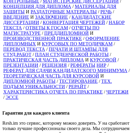
КОНТРОЛЬНЫЕ
/
МАГИСТЕРСКИЕ ДИССЕРТАЦИИ
/
КОНЦЕПЦИЯ ДЛЯ ДИПЛОМА
/
МАТЕРИАЛЫ ДЛЯ
ЗАЩИТЫ
И
РАЗДАТОЧНЫЕ МАТЕРИАЛЫ
/
РЕЧЬ
/
ВВЕДЕНИЕ
И
ЗАКЛЮЧЕНИЕ
/
КАНДИДАТСКИЕ
ДИССЕРТАЦИИ
/
КОНВЕРТАЦИЯ ЧЕРТЕЖЕЙ
/
НАБОР
ТЕКСТА
/
ОТВЕТЫ К ГОСАМ
/
ОТЧЕТЫ ПО
МАГИСТРАТУРЕ
/
ПРЕДДИПЛОМНОЙ
И
ПРОИЗВОДСТВЕННОЙ ПРАКТИКЕ
/
ОФОРМЛЕНИЕ
ДИПЛОМНЫХ
И
КУРСОВЫХ ПО МЕТОДИЧКАМ
/
ПЕРЕВОД ТЕКСТА
/
ПЕЧАТИ И ШТАМПЫ ДЛЯ
СТУД.РАБОТ
/
ПЛАН СТУДЕНЧЕСКОЙ РАБОТЫ
/
ПРАКТИЧЕСКАЯ ЧАСТЬ ДИПЛОМА
И
КУРСОВОЙ
/
ПРЕЗЕНТАЦИИ
/
РЕЦЕНЗИЯ
/
РЕФЕРАТЫ
НИР
/
РЕФЕРАТ ДЛЯ СДАЧИ КАНДИДАТСКОГО МИНИМУМА
/
ТЕОРЕТИЧЕСКАЯ ЧАСТЬ ДЛЯ КУРСОВОЙ
И
ДИПЛОМНОЙ РАБОТЫ
/
ТЕСТИРОВАНИЕ
/
ТЕХ.
ПОДЪЕМ УНИКАЛЬНОСТИ
/
РЕРАЙТ
/
ХАРАКТЕРИСТИКА ОТЧЕТА ПО ПРАКТИКЕ
/
ЧЕРТЕЖИ
/
ЭССЕ
Гарантии для
каждого клиента
Resh.im это сервис, которому можно доверять. У на сработают
только лучшие профессионалы своего дела. Мы сотрудничаем