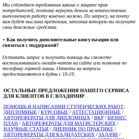
Мы соблюдаем требования закона о защите прав
потребителей, поэтому вернуть деньги за некачественно
выполненную работу конечно можно. По запросу, на почту
вам будет выслана претензия, заполнив которую вы получите
свои денежные средства.
+ Как получить дополнительные консультации или
связаться с поддержкой?
Оставить запрос и получить помощь вы сможете
воспользовавшись онлайн-чатом на сайте или позвонив по
телефону горячей линии. Ответы на вопросы
предоставляются в будни с 10-19.
ОСТАЛЬНЫЕ ПРЕДЛОЖЕНИЯ НАШЕГО СЕРВИСА
ДЛЯ КЛИЕНТОВ В Г. ВЛАДИМИР
ПОМОЩЬ В НАПИСАНИИ СТУДЕНЧЕСКИХ РАБОТ
:
ДИПЛОМНЫЕ
/
КУРСОВЫЕ
/
АТТЕСТАЦИОННЫЕ
/
АВТОРЕФЕРАТЫ ДЛЯ ДИПЛОМНЫХ
/
ВКР
/
БИЗНЕС
ПЛАН
/
АВТОРЕФЕРАТЫ ДЛЯ МАГИСТЕРСКИХ
/
НАУЧНЫЕ СТАТЬИ
/
ДНЕВНИК ПО ПРАКТИКЕ
/
АВТОРЕФЕРАТЫ ДЛЯ КАДИДАТСКИХ
/
ЗАДАЧИ
/