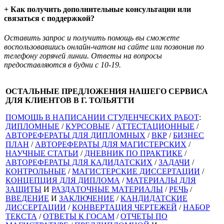
+ Как получить дополнительные консультации или
связаться с поддержкой?
Оставить запрос и получить помощь вы сможете
воспользовавшись онлайн-чатом на сайте или позвонив по
телефону горячей линии. Ответы на вопросы
предоставляются в будни с 10-19.
ОСТАЛЬНЫЕ ПРЕДЛОЖЕНИЯ НАШЕГО СЕРВИСА
ДЛЯ КЛИЕНТОВ В Г. ТОЛЬЯТТИ
ПОМОЩЬ В НАПИСАНИИ СТУДЕНЧЕСКИХ РАБОТ
:
ДИПЛОМНЫЕ
/
КУРСОВЫЕ
/
АТТЕСТАЦИОННЫЕ
/
АВТОРЕФЕРАТЫ ДЛЯ ДИПЛОМНЫХ
/
ВКР
/
БИЗНЕС
ПЛАН
/
АВТОРЕФЕРАТЫ ДЛЯ МАГИСТЕРСКИХ
/
НАУЧНЫЕ СТАТЬИ
/
ДНЕВНИК ПО ПРАКТИКЕ
/
АВТОРЕФЕРАТЫ ДЛЯ КАДИДАТСКИХ
/
ЗАДАЧИ
/
КОНТРОЛЬНЫЕ
/
МАГИСТЕРСКИЕ ДИССЕРТАЦИИ
/
КОНЦЕПЦИЯ ДЛЯ ДИПЛОМА
/
МАТЕРИАЛЫ ДЛЯ
ЗАЩИТЫ
И
РАЗДАТОЧНЫЕ МАТЕРИАЛЫ
/
РЕЧЬ
/
ВВЕДЕНИЕ
И
ЗАКЛЮЧЕНИЕ
/
КАНДИДАТСКИЕ
ДИССЕРТАЦИИ
/
КОНВЕРТАЦИЯ ЧЕРТЕЖЕЙ
/
НАБОР
ТЕКСТА
/
ОТВЕТЫ К ГОСАМ
/
ОТЧЕТЫ ПО