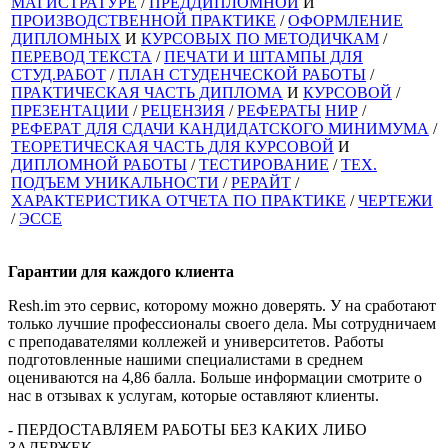
МАГИСТРАТУРЕ
/
ПРЕДДИПЛОМНОЙ
И
ПРОИЗВОДСТВЕННОЙ ПРАКТИКЕ
/
ОФОРМЛЕНИЕ
ДИПЛОМНЫХ
И
КУРСОВЫХ ПО МЕТОДИЧКАМ
/
ПЕРЕВОД ТЕКСТА
/
ПЕЧАТИ И ШТАМПЫ ДЛЯ
СТУД.РАБОТ
/
ПЛАН СТУДЕНЧЕСКОЙ РАБОТЫ
/
ПРАКТИЧЕСКАЯ ЧАСТЬ ДИПЛОМА
И
КУРСОВОЙ
/
ПРЕЗЕНТАЦИИ
/
РЕЦЕНЗИЯ
/
РЕФЕРАТЫ
НИР
/
РЕФЕРАТ ДЛЯ СДАЧИ КАНДИДАТСКОГО МИНИМУМА
/
ТЕОРЕТИЧЕСКАЯ ЧАСТЬ ДЛЯ КУРСОВОЙ
И
ДИПЛОМНОЙ РАБОТЫ
/
ТЕСТИРОВАНИЕ
/
ТЕХ.
ПОДЪЕМ УНИКАЛЬНОСТИ
/
РЕРАЙТ
/
ХАРАКТЕРИСТИКА ОТЧЕТА ПО ПРАКТИКЕ
/
ЧЕРТЕЖИ
/
ЭССЕ
Гарантии для
каждого клиента
Resh.im это сервис, которому можно доверять. У на сработают
только лучшие профессионалы своего дела. Мы сотрудничаем
с преподавателями коллежей и университетов. Работы
подготовленные нашими специалистами в среднем
оцениваются на 4,86 балла. Больше информации смотрите о
нас в отзывах к услугам, которые оставляют клиенты.
- ПЕРДОСТАВЛЯЕМ РАБОТЫ БЕЗ КАКИХ ЛИБО
ЗАДЕРЖЕК