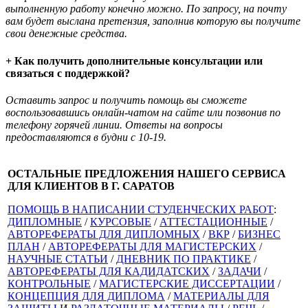
выполненную работу конечно можно. По запросу, на почту
вам будет выслана претензия, заполнив которую вы получите
свои денежные средства.
+ Как получить дополнительные консультации или
связаться с поддержкой?
Оставить запрос и получить помощь вы сможете
воспользовавшись онлайн-чатом на сайте или позвонив по
телефону горячей линии. Ответы на вопросы
предоставляются в будни с 10-19.
ОСТАЛЬНЫЕ ПРЕДЛОЖЕНИЯ НАШЕГО СЕРВИСА
ДЛЯ КЛИЕНТОВ В Г. САРАТОВ
ПОМОЩЬ В НАПИСАНИИ СТУДЕНЧЕСКИХ РАБОТ
:
ДИПЛОМНЫЕ
/
КУРСОВЫЕ
/
АТТЕСТАЦИОННЫЕ
/
АВТОРЕФЕРАТЫ ДЛЯ ДИПЛОМНЫХ
/
ВКР
/
БИЗНЕС
ПЛАН
/
АВТОРЕФЕРАТЫ ДЛЯ МАГИСТЕРСКИХ
/
НАУЧНЫЕ СТАТЬИ
/
ДНЕВНИК ПО ПРАКТИКЕ
/
АВТОРЕФЕРАТЫ ДЛЯ КАДИДАТСКИХ
/
ЗАДАЧИ
/
КОНТРОЛЬНЫЕ
/
МАГИСТЕРСКИЕ ДИССЕРТАЦИИ
/
КОНЦЕПЦИЯ ДЛЯ ДИПЛОМА
/
МАТЕРИАЛЫ ДЛЯ