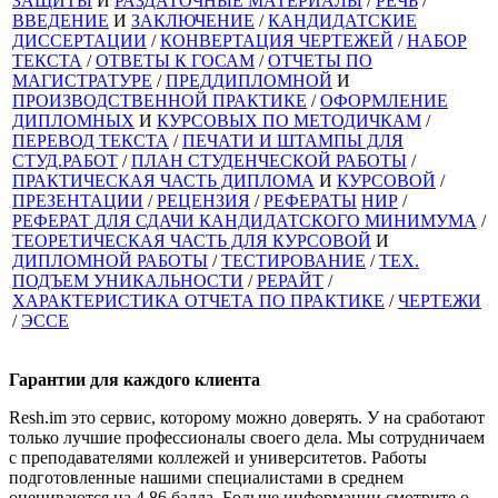
ЗАЩИТЫ
И
РАЗДАТОЧНЫЕ МАТЕРИАЛЫ
/
РЕЧЬ
/
ВВЕДЕНИЕ
И
ЗАКЛЮЧЕНИЕ
/
КАНДИДАТСКИЕ
ДИССЕРТАЦИИ
/
КОНВЕРТАЦИЯ ЧЕРТЕЖЕЙ
/
НАБОР
ТЕКСТА
/
ОТВЕТЫ К ГОСАМ
/
ОТЧЕТЫ ПО
МАГИСТРАТУРЕ
/
ПРЕДДИПЛОМНОЙ
И
ПРОИЗВОДСТВЕННОЙ ПРАКТИКЕ
/
ОФОРМЛЕНИЕ
ДИПЛОМНЫХ
И
КУРСОВЫХ ПО МЕТОДИЧКАМ
/
ПЕРЕВОД ТЕКСТА
/
ПЕЧАТИ И ШТАМПЫ ДЛЯ
СТУД.РАБОТ
/
ПЛАН СТУДЕНЧЕСКОЙ РАБОТЫ
/
ПРАКТИЧЕСКАЯ ЧАСТЬ ДИПЛОМА
И
КУРСОВОЙ
/
ПРЕЗЕНТАЦИИ
/
РЕЦЕНЗИЯ
/
РЕФЕРАТЫ
НИР
/
РЕФЕРАТ ДЛЯ СДАЧИ КАНДИДАТСКОГО МИНИМУМА
/
ТЕОРЕТИЧЕСКАЯ ЧАСТЬ ДЛЯ КУРСОВОЙ
И
ДИПЛОМНОЙ РАБОТЫ
/
ТЕСТИРОВАНИЕ
/
ТЕХ.
ПОДЪЕМ УНИКАЛЬНОСТИ
/
РЕРАЙТ
/
ХАРАКТЕРИСТИКА ОТЧЕТА ПО ПРАКТИКЕ
/
ЧЕРТЕЖИ
/
ЭССЕ
Гарантии для
каждого клиента
Resh.im это сервис, которому можно доверять. У на сработают
только лучшие профессионалы своего дела. Мы сотрудничаем
с преподавателями коллежей и университетов. Работы
подготовленные нашими специалистами в среднем
оцениваются на 4,86 балла. Больше информации смотрите о