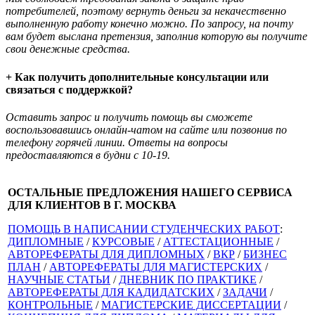
потребителей, поэтому вернуть деньги за некачественно
выполненную работу конечно можно. По запросу, на почту
вам будет выслана претензия, заполнив которую вы получите
свои денежные средства.
+ Как получить дополнительные консультации или
связаться с поддержкой?
Оставить запрос и получить помощь вы сможете
воспользовавшись онлайн-чатом на сайте или позвонив по
телефону горячей линии. Ответы на вопросы
предоставляются в будни с 10-19.
ОСТАЛЬНЫЕ ПРЕДЛОЖЕНИЯ НАШЕГО СЕРВИСА
ДЛЯ КЛИЕНТОВ В Г. МОСКВА
ПОМОЩЬ В НАПИСАНИИ СТУДЕНЧЕСКИХ РАБОТ
:
ДИПЛОМНЫЕ
/
КУРСОВЫЕ
/
АТТЕСТАЦИОННЫЕ
/
АВТОРЕФЕРАТЫ ДЛЯ ДИПЛОМНЫХ
/
ВКР
/
БИЗНЕС
ПЛАН
/
АВТОРЕФЕРАТЫ ДЛЯ МАГИСТЕРСКИХ
/
НАУЧНЫЕ СТАТЬИ
/
ДНЕВНИК ПО ПРАКТИКЕ
/
АВТОРЕФЕРАТЫ ДЛЯ КАДИДАТСКИХ
/
ЗАДАЧИ
/
КОНТРОЛЬНЫЕ
/
МАГИСТЕРСКИЕ ДИССЕРТАЦИИ
/