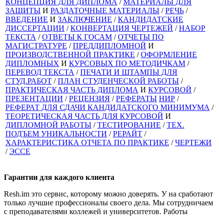
КОНЦЕПЦИЯ ДЛЯ ДИПЛОМА
/
МАТЕРИАЛЫ ДЛЯ
ЗАЩИТЫ
И
РАЗДАТОЧНЫЕ МАТЕРИАЛЫ
/
РЕЧЬ
/
ВВЕДЕНИЕ
И
ЗАКЛЮЧЕНИЕ
/
КАНДИДАТСКИЕ
ДИССЕРТАЦИИ
/
КОНВЕРТАЦИЯ ЧЕРТЕЖЕЙ
/
НАБОР
ТЕКСТА
/
ОТВЕТЫ К ГОСАМ
/
ОТЧЕТЫ ПО
МАГИСТРАТУРЕ
/
ПРЕДДИПЛОМНОЙ
И
ПРОИЗВОДСТВЕННОЙ ПРАКТИКЕ
/
ОФОРМЛЕНИЕ
ДИПЛОМНЫХ
И
КУРСОВЫХ ПО МЕТОДИЧКАМ
/
ПЕРЕВОД ТЕКСТА
/
ПЕЧАТИ И ШТАМПЫ ДЛЯ
СТУД.РАБОТ
/
ПЛАН СТУДЕНЧЕСКОЙ РАБОТЫ
/
ПРАКТИЧЕСКАЯ ЧАСТЬ ДИПЛОМА
И
КУРСОВОЙ
/
ПРЕЗЕНТАЦИИ
/
РЕЦЕНЗИЯ
/
РЕФЕРАТЫ
НИР
/
РЕФЕРАТ ДЛЯ СДАЧИ КАНДИДАТСКОГО МИНИМУМА
/
ТЕОРЕТИЧЕСКАЯ ЧАСТЬ ДЛЯ КУРСОВОЙ
И
ДИПЛОМНОЙ РАБОТЫ
/
ТЕСТИРОВАНИЕ
/
ТЕХ.
ПОДЪЕМ УНИКАЛЬНОСТИ
/
РЕРАЙТ
/
ХАРАКТЕРИСТИКА ОТЧЕТА ПО ПРАКТИКЕ
/
ЧЕРТЕЖИ
/
ЭССЕ
Гарантии для
каждого клиента
Resh.im это сервис, которому можно доверять. У на сработают
только лучшие профессионалы своего дела. Мы сотрудничаем
с преподавателями коллежей и университетов. Работы