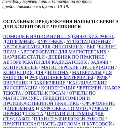
телефону горячей линии. Ответы на вопросы
предоставляются в будни с 10-19.
ОСТАЛЬНЫЕ ПРЕДЛОЖЕНИЯ НАШЕГО СЕРВИСА
ДЛЯ КЛИЕНТОВ В Г. ЧЕЛЯБИНСК
ПОМОЩЬ В НАПИСАНИИ СТУДЕНЧЕСКИХ РАБОТ
:
ДИПЛОМНЫЕ
/
КУРСОВЫЕ
/
АТТЕСТАЦИОННЫЕ
/
АВТОРЕФЕРАТЫ ДЛЯ ДИПЛОМНЫХ
/
ВКР
/
БИЗНЕС
ПЛАН
/
АВТОРЕФЕРАТЫ ДЛЯ МАГИСТЕРСКИХ
/
НАУЧНЫЕ СТАТЬИ
/
ДНЕВНИК ПО ПРАКТИКЕ
/
АВТОРЕФЕРАТЫ ДЛЯ КАДИДАТСКИХ
/
ЗАДАЧИ
/
КОНТРОЛЬНЫЕ
/
МАГИСТЕРСКИЕ ДИССЕРТАЦИИ
/
КОНЦЕПЦИЯ ДЛЯ ДИПЛОМА
/
МАТЕРИАЛЫ ДЛЯ
ЗАЩИТЫ
И
РАЗДАТОЧНЫЕ МАТЕРИАЛЫ
/
РЕЧЬ
/
ВВЕДЕНИЕ
И
ЗАКЛЮЧЕНИЕ
/
КАНДИДАТСКИЕ
ДИССЕРТАЦИИ
/
КОНВЕРТАЦИЯ ЧЕРТЕЖЕЙ
/
НАБОР
ТЕКСТА
/
ОТВЕТЫ К ГОСАМ
/
ОТЧЕТЫ ПО
МАГИСТРАТУРЕ
/
ПРЕДДИПЛОМНОЙ
И
ПРОИЗВОДСТВЕННОЙ ПРАКТИКЕ
/
ОФОРМЛЕНИЕ
ДИПЛОМНЫХ
И
КУРСОВЫХ ПО МЕТОДИЧКАМ
/
ПЕРЕВОД ТЕКСТА
/
ПЕЧАТИ И ШТАМПЫ ДЛЯ
СТУД.РАБОТ
/
ПЛАН СТУДЕНЧЕСКОЙ РАБОТЫ
/
ПРАКТИЧЕСКАЯ ЧАСТЬ ДИПЛОМА
И
КУРСОВОЙ
/