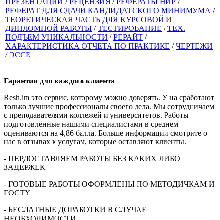
ПРЕЗЕНТАЦИИ
/
РЕЦЕНЗИЯ
/
РЕФЕРАТЫ
НИР
/
РЕФЕРАТ ДЛЯ СДАЧИ КАНДИДАТСКОГО МИНИМУМА
/
ТЕОРЕТИЧЕСКАЯ ЧАСТЬ ДЛЯ КУРСОВОЙ
И
ДИПЛОМНОЙ РАБОТЫ
/
ТЕСТИРОВАНИЕ
/
ТЕХ.
ПОДЪЕМ УНИКАЛЬНОСТИ
/
РЕРАЙТ
/
ХАРАКТЕРИСТИКА ОТЧЕТА ПО ПРАКТИКЕ
/
ЧЕРТЕЖИ
/
ЭССЕ
Гарантии для
каждого клиента
Resh.im это сервис, которому можно доверять. У на сработают
только лучшие профессионалы своего дела. Мы сотрудничаем
с преподавателями коллежей и университетов. Работы
подготовленные нашими специалистами в среднем
оцениваются на 4,86 балла. Больше информации смотрите о
нас в отзывах к услугам, которые оставляют клиенты.
- ПЕРДОСТАВЛЯЕМ РАБОТЫ БЕЗ КАКИХ ЛИБО
ЗАДЕРЖЕК
- ГОТОВЫЕ РАБОТЫ ОФОРМЛЕНЫ ПО МЕТОДИЧКАМ И
ГОСТУ
- БЕСЛАТНЫЕ ДОРАБОТКИ В СЛУЧАЕ
НЕОБХОДИМОСТИ