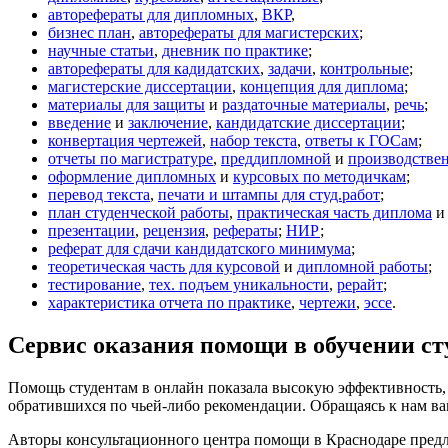
авторефераты для дипломных
,
ВКР
,
бизнес план
,
авторефераты для магистерских
;
научные статьи
,
дневник по практике
;
авторефераты для кадидатских
,
задачи
,
контрольные
;
магистерские диссертации
,
концепция для диплома
;
материалы для защиты
и
раздаточные материалы
,
речь
;
введение
и
заключение
,
кандидатские диссертации
;
конвертация чертежей
,
набор текста
,
ответы к ГОСам
;
отчеты по магистратуре
,
преддипломной
и
производстве
оформление дипломных
и
курсовых по методичкам
;
перевод текста
,
печати и штампы для студ.работ
;
план студенческой работы
,
практическая часть диплома
презентации
,
рецензия
,
рефераты
;
НИР
;
реферат для сдачи кандидатского минимума
;
теоретическая часть для курсовой
и
дипломной работы
;
тестирование
,
тех. подъем уникальности
,
рерайт
;
характеристика отчета по практике
,
чертежи
,
эссе
.
Сервис оказания помощи в обучении с
Помощь студентам в онлайн показала высокую эффективность,
обратившихся по чьей-либо рекомендации. Обращаясь к нам ва
Авторы консультационного центра помощи в Краснодаре предл