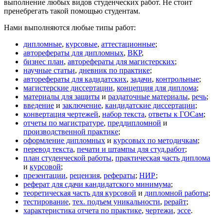
выполнение любых видов студенческих работ. Не стоит
пренебрегать такой помощью студентам.
Нами выполняются любые типы работ:
дипломные
,
курсовые
,
аттестационные
;
авторефераты для дипломных
,
ВКР
,
бизнес план
,
авторефераты для магистерских
;
научные статьи
,
дневник по практике
;
авторефераты для кадидатских
,
задачи
,
контрольные
;
магистерские диссертации
,
концепция для диплома
;
материалы для защиты
и
раздаточные материалы
,
речь
;
введение
и
заключение
,
кандидатские диссертации
;
конвертация чертежей
,
набор текста
,
ответы к ГОСам
;
отчеты по магистратуре
,
преддипломной
и
производственной практике
;
оформление дипломных
и
курсовых по методичкам
;
перевод текста
,
печати и штампы для студ.работ
;
план студенческой работы
,
практическая часть диплома
и
курсовой
;
презентации
,
рецензия
,
рефераты
;
НИР
;
реферат для сдачи кандидатского минимума
;
теоретическая часть для курсовой
и
дипломной работы
;
тестирование
,
тех. подъем уникальности
,
рерайт
;
характеристика отчета по практике
,
чертежи
,
эссе
.