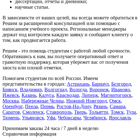
диссертации, отчеты и дневники;
научные статьи.
В зависимости от ваших целей, вы всегда можете обратиться в
Решим за расширенной консультацией или помощью с
написанием учебного проекта. Региональные менеджеры
держат под контролем каждую заявку и сообщают клиенту о
том, как продвигается работа.
Решим - это помощь студентам с работой любой срочности.
Обратившись к нам, вы получаете оперативный ответ и
грамотную поддержку, которая убережет вас от получения
хвоста или плохой отметки.
Помогаем студентам по всей России. Имеем
представительства в городах:
Астрахань
,
Барнаул
,
Белгород
,
Брянск
,
Владимир
,
Волгоград
,
Вологда
,
Воронеж
,
Иваново
,
Ижевск
,
Казань
,
Калуга
,
Краснодар
,
Липецк
,
Магнитогорск
,
Москва
,
Набережные Челны
,
Нижний Новгород
,
Омск
,
Оренбург
,
Пенза
,
Пермь
,
Ростов-На-Дону
,
Рязань
,
Самара
,
Саратов
,
Смоленск
,
Ставрополь
,
Тверь
,
Тольятти
,
Томск
,
Тула
,
Тюмень
,
Ульяновск
,
Уфа
,
Чебоксары
,
Челябинск
,
Ярославль
Принимаем заказы 24 часа / 7 дней в неделю
Справочная информация